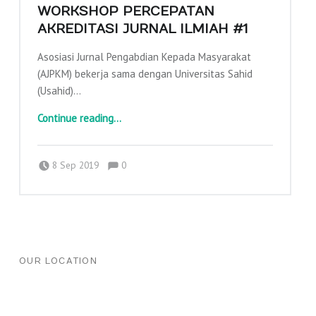
WORKSHOP PERCEPATAN
AKREDITASI JURNAL ILMIAH #1
Asosiasi Jurnal Pengabdian Kepada Masyarakat
(AJPKM) bekerja sama dengan Universitas Sahid
(Usahid)…
“Workshop Percepatan Akreditasi Jurnal Ilmiah #1”
Continue reading
…
Comments:
Posted on:
Written by:
Comments:
adminajpkm
8 Sep 2019
0
FOOTER SIDEBAR
OUR LOCATION