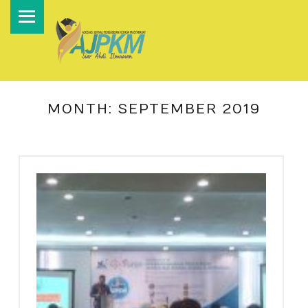
PRIMARY MENU
A
S
O
S
I
MONTH:
SEPTEMBER 2019
A
S
I
J
U
R
N
A
L
P