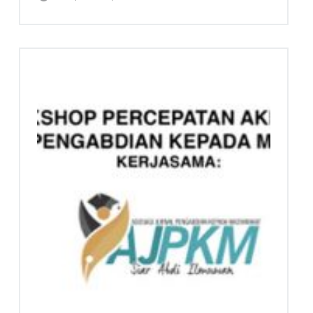
A
S
Y
A
R
A
K
A
T
Siar Abdi Ilmuwan