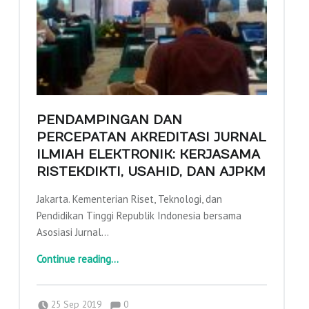
E
N
G
A
B
D
I
PENDAMPINGAN DAN
A
PERCEPATAN AKREDITASI JURNAL
N
ILMIAH ELEKTRONIK: KERJASAMA
RISTEKDIKTI, USAHID, DAN AJPKM
K
E
Jakarta. Kementerian Riset, Teknologi, dan
P
Pendidikan Tinggi Republik Indonesia bersama
A
Asosiasi Jurnal…
D
“Pendampingan dan Percepatan Akreditasi Jurnal Ilmiah Elektronik: Kerjasama Ristekdikti, Usahid, dan AJPKM”
Continue reading
…
A
M
Comments:
Posted on:
Written by:
Comments:
adminajpkm
25 Sep 2019
0